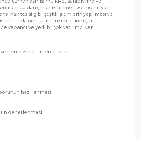
nda uzmanlaşmış; mülkiyet sahiplerine ve
 konularında danışmanlık hizmeti vermenin yanı
hsi hak tesisi gibi çeşitli işlemlerin yapılması ve
larında da geniş bir birikim edinmiştir.
e yabancı ve yerli birçok yatırımcı yer
erilen hizmetlerden bazıları,
aporunun hazırlanması
nun denetlenmesi