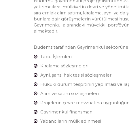
Budems, gayrimenkul proje gelişimi konusu
yatırımcılara, mülkiyetin devri ve yönetimi
sıra emlak alım satımı, kiralama, ayni ya da şa
bunlara dair görüşmelerin yürütülmesi husus
Gayrimenkul alanındaki müvekkil portföyünd
almaktadır.
Budems tarafından Gayrimenkul sektörüne v
Tapu İşlemleri
Kiralama sözleşmeleri
Ayni, şahsi hak tesisi sözleşmeleri
Hukuki durum tespitinin yapılması ve r
Alım ve satım sözleşmeleri
Projelerin çevre mevzuatına uygunluğu
Gayrimenkul finansmanı
Yabancıların mülk edinmesi