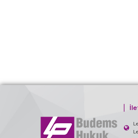
İle
L
L